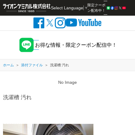
限定クーポ
Select Language
▼
検索
ン配布中！
お得な情報・限定クーポン配信中！
ホーム
添付ファイル
洗濯槽 汚れ
No Image
洗濯槽 汚れ