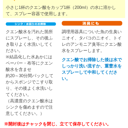
小さじ1杯のクエン酸をカップ1杯（200ml）の水に溶かし
て、スプレー容器で使用します。
クエン酸水を汚れた箇所
調理用器具についた魚の生臭い
にスプレーし、その後ふ
ニオイ、タバコのニオイ、トイ
き取りよく水洗いしてく
レのアンモニア臭等にクエン酸
ださい。
水をスプレーします。
※結晶化した水あかには
クエン酸でお掃除した後は水で
ペーパー・布等にクエン
しっかり洗い流すか、重曹水を
酸水を含ませ
スプレーして中和してくださ
約20～30分間パックして
い。
からスポンジでこすり取
り、その後よく水洗いし
てください。
（高濃度のクエン酸水は
シンクを傷めますので注
意してください。）
※開封後はチャックを閉じ、立てて保存してください。