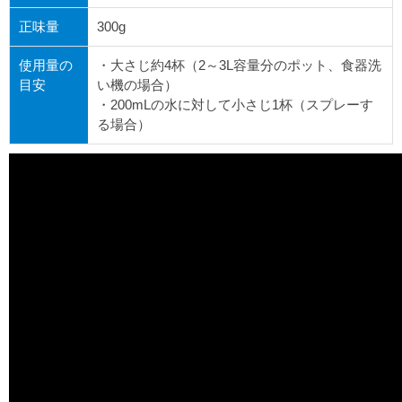
正味量
300g
使用量の
・大さじ約4杯（2～3L容量分のポット、食器洗
目安
い機の場合）
・200mLの水に対して小さじ1杯（スプレーす
る場合）