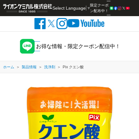
限定クーポ
Select Language
▼
検索
ン配布中！
お得な情報・限定クーポン配信中！
ホーム
製品情報
洗浄剤
Pix クエン酸