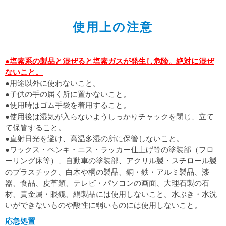
使用上の注意
●塩素系の製品と混ぜると塩素ガスが発生し危険。絶対に混ぜ
ないこと。
●用途以外に使わないこと。
●子供の手の届く所に置かないこと。
●使用時はゴム手袋を着用すること。
●使用後は湿気が入らないようしっかりチャックを閉じ、立て
て保管すること。
●直射日光を避け、高温多湿の所に保管しないこと。
●ワックス・ペンキ・ニス・ラッカー仕上げ等の塗装部（フロ
ーリング床等）、自動車の塗装部、アクリル製・スチロール製
のプラスチック、白木や桐の製品、銅・鉄・アルミ製品、漆
器、食品、皮革類、テレビ・パソコンの画面、大理石製の石
材、貴金属・眼鏡、絹製品には使用しないこと。水ぶき・水洗
いができないものや酸性に弱いものには使用しないこと。
応急処置