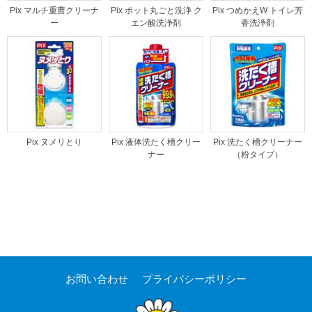
Pix マルチ重曹クリーナ
Pix ポット丸ごと洗浄 ク
Pix つめかえW トイレ芳
ー
エン酸洗浄剤
香洗浄剤
Pix ヌメリとり
Pix 液体洗たく槽クリー
Pix 洗たく槽クリーナー
ナー
（粉タイプ）
お問い合わせ
プライバシーポリシー