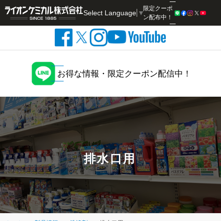
限定クーポ
Select Language
▼
検索
ン配布中！
お得な情報・限定クーポン配信中！
排水口用