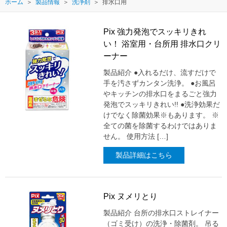
ホーム
製品情報
洗浄剤
排水口用
Pix 強力発泡でスッキリきれ
い！ 浴室用・台所用 排水口クリ
ーナー
製品紹介 ●入れるだけ、流すだけで
手を汚さずカンタン洗浄。 ●お風呂
やキッチンの排水口をまるごと強力
発泡でスッキリきれい!! ●洗浄効果だ
けでなく除菌効果※もあります。 ※
全ての菌を除菌するわけではありま
せん。 使用方法 […]
製品詳細はこちら
Pix ヌメリとり
製品紹介 台所の排水口ストレイナー
（ゴミ受け）の洗浄・除菌剤。 吊る