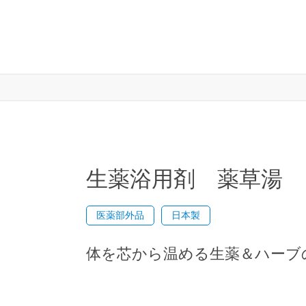
生薬浴用剤 薬草湯
医薬部外品
日本製
体を芯から温める生薬＆ハーブ