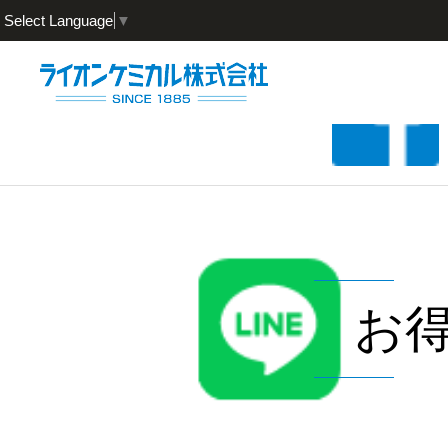
Select Language
▼
お