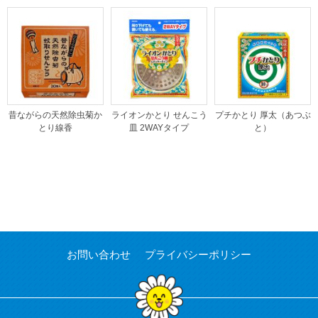
昔ながらの天然除虫菊か
ライオンかとり せんこう
プチかとり 厚太（あつぶ
とり線香
皿 2WAYタイプ
と）
お問い合わせ
プライバシーポリシー