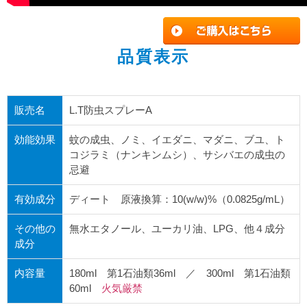
品質表示
販売名
L.T防虫スプレーA
効能効果
蚊の成虫、ノミ、イエダニ、マダニ、ブユ、ト
コジラミ（ナンキンムシ）、サシバエの成虫の
忌避
有効成分
ディート 原液換算：10(w/w)%（0.0825g/mL）
その他の
無水エタノール、ユーカリ油、LPG、他４成分
成分
内容量
180ml 第1石油類36ml ／ 300ml 第1石油類
60ml
火気厳禁