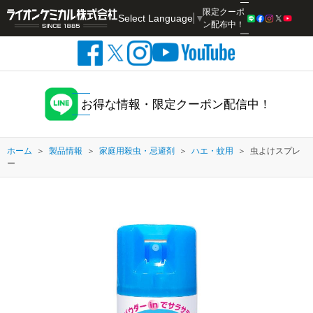
限定クーポ
Select Language
▼
検索
ン配布中！
お得な情報・限定クーポン配信中！
ホーム
製品情報
家庭用殺虫・忌避剤
ハエ・蚊用
虫よけスプレ
ー