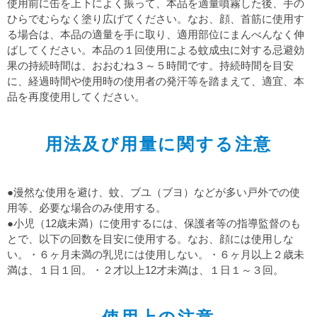
使用前に缶を上下によく振って、本品を適量噴霧した後、手の
ひらでむらなく塗り広げてください。なお、顔、首筋に使用す
る場合は、本品の適量を手に取り、適用部位にまんべんなく伸
ばしてください。本品の１回使用による蚊成虫に対する忌避効
果の持続時間は、おおむね３～５時間です。持続時間を目安
に、経過時間や使用時の使用者の発汗等を踏まえて、適宜、本
品を再度使用してください。
用法及び用量に関する注意
●漫然な使用を避け、蚊、ブユ（ブヨ）などが多い戸外での使
用等、必要な場合のみ使用する。
●小児（12歳未満）に使用するには、保護者等の指導監督のも
とで、以下の回数を目安に使用する。なお、顔には使用しな
い。・６ヶ月未満の乳児には使用しない。・６ヶ月以上２歳未
満は、１日１回。・２才以上12才未満は、１日１～３回。