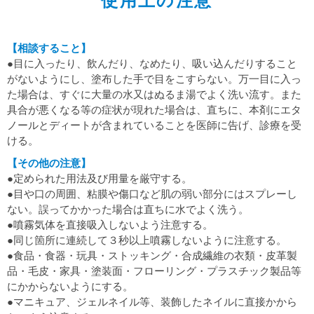
使用上の注意
【相談すること】
●目に入ったり、飲んだり、なめたり、吸い込んだりすること
がないようにし、塗布した手で目をこすらない。万一目に入っ
た場合は、すぐに大量の水又はぬるま湯でよく洗い流す。また
具合が悪くなる等の症状が現れた場合は、直ちに、本剤にエタ
ノールとディートが含まれていることを医師に告げ、診療を受
ける。
【その他の注意】
●定められた用法及び用量を厳守する。
●目や口の周囲、粘膜や傷口など肌の弱い部分にはスプレーし
ない。誤ってかかった場合は直ちに水でよく洗う。
●噴霧気体を直接吸入しないよう注意する。
●同じ箇所に連続して３秒以上噴霧しないように注意する。
●食品・食器・玩具・ストッキング・合成繊維の衣類・皮革製
品・毛皮・家具・塗装面・フローリング・プラスチック製品等
にかからないようにする。
●マニキュア、ジェルネイル等、装飾したネイルに直接かから