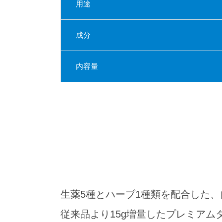
用途
成分
内容量
生薬5種とハーブ1種類を配合した、
従来品より15g増量したプレミアム