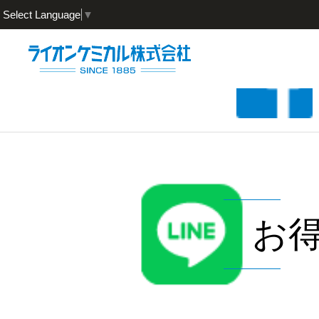
Select Language
▼
お