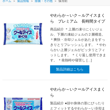
ホーム
製品情報
除菌・その他
保冷剤
やわらか～いク～ルアイスまく
ら プレミアム 長時間タイプ
商品紹介 ＊上層の凍りにくいジェ
ル、下層の凍結ジェルの２層構造。
＊爽快・冷却ジェルがあたまをすっ
きりとリフレッシュします。 ＊やわ
らかい上層ジェルがピッタリとフィ
ットします。 ＊くり返し使用できま
す。 ＊発熱時や寝苦し […]
製品詳細はこちら
やわらか～いクールアイスまく
ら
製品紹介 ●頭や身体の形にぴったり
とフィットするやわらか～い冷却ま