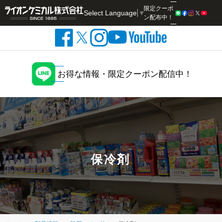
限定クーポ
Select Language
▼
検索
ン配布中！
お得な情報・限定クーポン配信中！
保冷剤