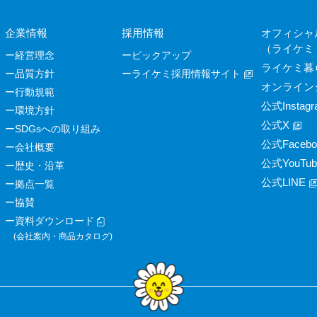
企業情報
採用情報
オフィシャ
（ライケミ
経営理念
ピックアップ
ライケミ暮
品質方針
ライケミ採用情報サイト
オンライン
行動規範
公式Instagr
環境方針
公式X
SDGsへの取り組み
公式Facebo
会社概要
公式YouTub
歴史・沿革
公式LINE
拠点一覧
協賛
資料ダウンロード
(会社案内・商品カタログ)