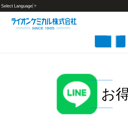
Select Language
▼
お