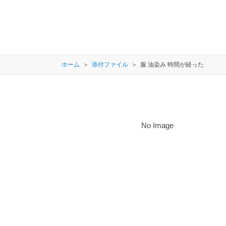
ホーム
添付ファイル
服 油染み 時間が経った
No Image