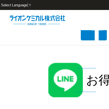
Select Language
▼
お