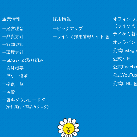
企業情報
採用情報
オフィシャ
（ライケミ
経営理念
ピックアップ
ライケミ暮
品質方針
ライケミ採用情報サイト
オンライン
行動規範
公式Instagr
環境方針
公式X
SDGsへの取り組み
公式Facebo
会社概要
公式YouTub
歴史・沿革
公式LINE
拠点一覧
協賛
資料ダウンロード
(会社案内・商品カタログ)