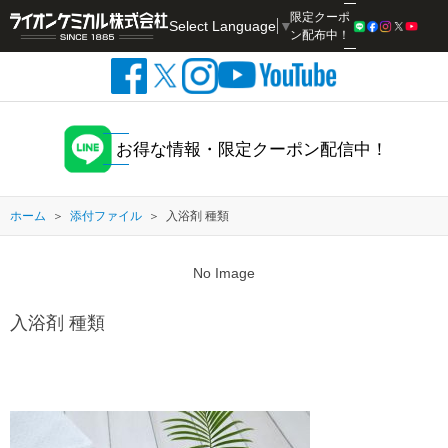
限定クーポ
Select Language
▼
検索
ン配布中！
お得な情報・限定クーポン配信中！
ホーム
添付ファイル
入浴剤 種類
No Image
入浴剤 種類