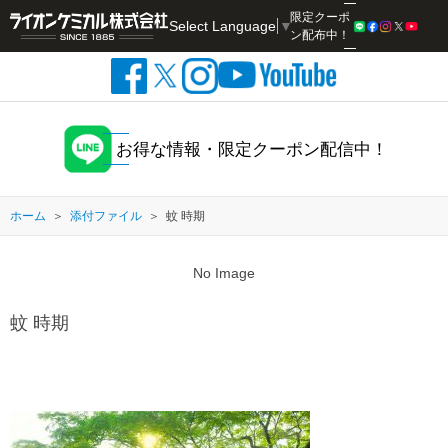
限定クーポ
Select Language
▼
検索
ン配布中！
お得な情報・限定クーポン配信中！
ホーム
添付ファイル
蚊 時期
No Image
蚊 時期