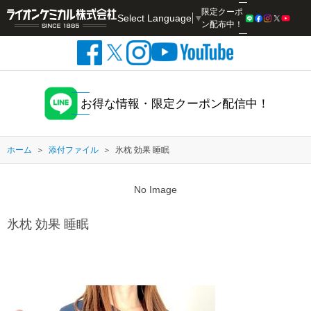
限定クーポ
Select Language
▼
検索
ン配布中！
お得な情報・限定クーポン配信中！
ホーム
添付ファイル
氷枕 効果 睡眠
No Image
氷枕 効果 睡眠