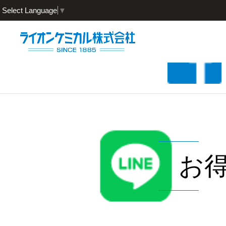
Select Language
▼
お