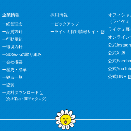
企業情報
採用情報
オフィシャ
（ライケミ
経営理念
ピックアップ
ライケミ暮
品質方針
ライケミ採用情報サイト
オンライン
行動規範
公式Instagr
環境方針
公式X
SDGsへの取り組み
公式Facebo
会社概要
公式YouTub
歴史・沿革
公式LINE
拠点一覧
協賛
資料ダウンロード
(会社案内・商品カタログ)