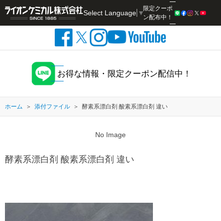
限定クーポ
Select Language
▼
検索
ン配布中！
お得な情報・限定クーポン配信中！
ホーム
添付ファイル
酵素系漂白剤 酸素系漂白剤 違い
No Image
酵素系漂白剤 酸素系漂白剤 違い