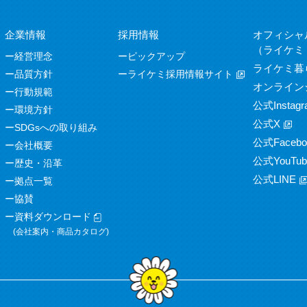
企業情報
採用情報
オフィシャ
（ライケミ
経営理念
ピックアップ
ライケミ暮
品質方針
ライケミ採用情報サイト
オンライン
行動規範
公式Instagr
環境方針
公式X
SDGsへの取り組み
公式Facebo
会社概要
公式YouTub
歴史・沿革
公式LINE
拠点一覧
協賛
資料ダウンロード
(会社案内・商品カタログ)