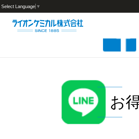
Select Language
▼
お