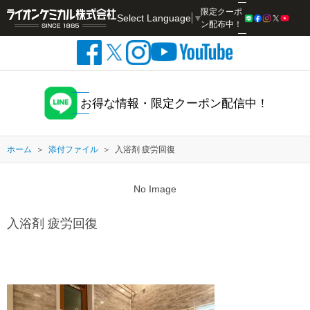
限定クーポ
Select Language
▼
検索
ン配布中！
お得な情報・限定クーポン配信中！
ホーム
添付ファイル
入浴剤 疲労回復
No Image
入浴剤 疲労回復