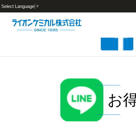
Select Language
▼
お