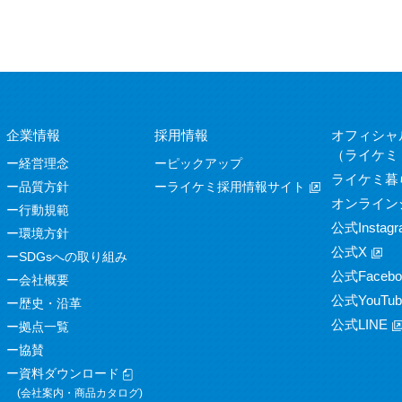
企業情報
採用情報
オフィシャ
（ライケミ
経営理念
ピックアップ
ライケミ暮
品質方針
ライケミ採用情報サイト
オンライン
行動規範
公式Instagr
環境方針
公式X
SDGsへの取り組み
公式Facebo
会社概要
公式YouTub
歴史・沿革
公式LINE
拠点一覧
協賛
資料ダウンロード
(会社案内・商品カタログ)