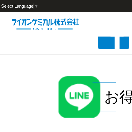
Select Language
▼
お