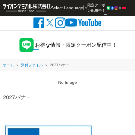
限定クーポ
Select Language
▼
検索
ン配布中！
お得な情報・限定クーポン配信中！
ホーム
添付ファイル
2027バナー
No Image
2027バナー