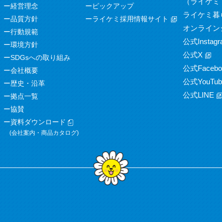
（ライケミ
経営理念
ピックアップ
ライケミ暮
品質方針
ライケミ採用情報サイト
オンライン
行動規範
公式Instagr
環境方針
公式X
SDGsへの取り組み
公式Facebo
会社概要
公式YouTub
歴史・沿革
公式LINE
拠点一覧
協賛
資料ダウンロード
(会社案内・商品カタログ)