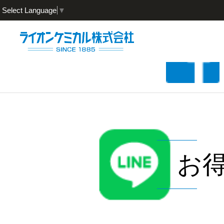
Select Language
▼
お