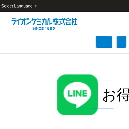
Select Language
▼
お