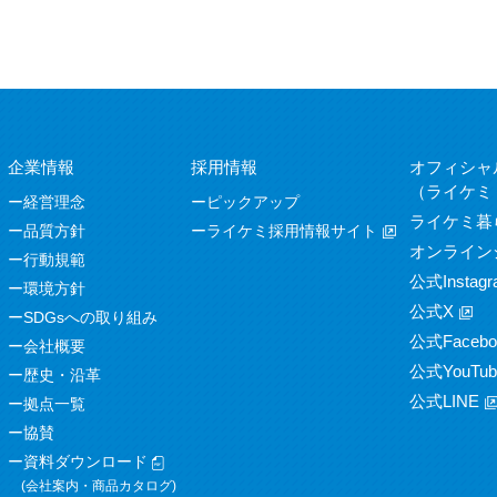
企業情報
採用情報
オフィシャ
（ライケミ
経営理念
ピックアップ
ライケミ暮
品質方針
ライケミ採用情報サイト
オンライン
行動規範
公式Instagr
環境方針
公式X
SDGsへの取り組み
公式Facebo
会社概要
公式YouTub
歴史・沿革
公式LINE
拠点一覧
協賛
資料ダウンロード
(会社案内・商品カタログ)