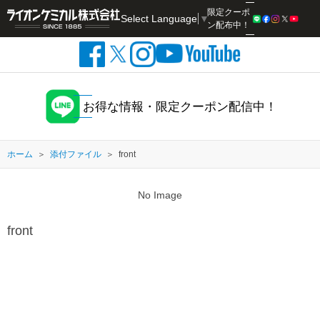
限定クーポ
Select Language
▼
検索
ン配布中！
お得な情報・限定クーポン配信中！
ホーム
添付ファイル
front
No Image
front