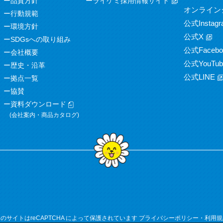
品質方針
ライケミ採用情報サイト
オンライン
行動規範
公式Instagr
環境方針
公式X
SDGsへの取り組み
公式Facebo
会社概要
公式YouTub
歴史・沿革
公式LINE
拠点一覧
協賛
資料ダウンロード
(会社案内・商品カタログ)
のサイトはreCAPTCHA によって保護されています
プライバシーポリシー
・
利用規