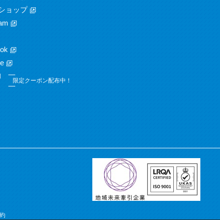
ショップ
am
ok
e
限定クーポン配布中！
約