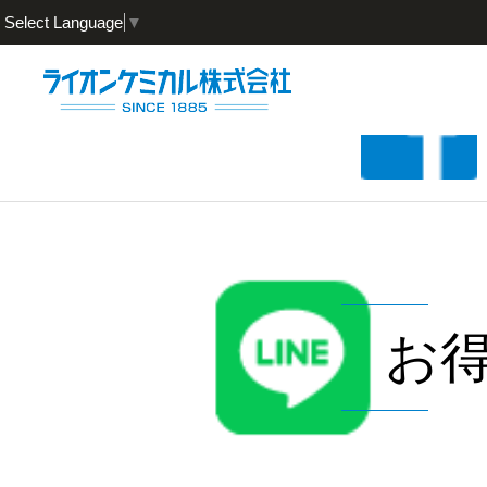
Select Language
▼
お