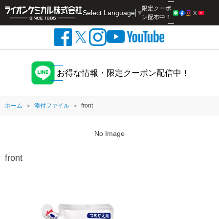
限定クーポ
Select Language
▼
検索
ン配布中！
お得な情報・限定クーポン配信中！
ホーム
添付ファイル
front
No Image
front