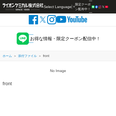
限定クーポ
Select Language
▼
検索
ン配布中！
お得な情報・限定クーポン配信中！
ホーム
添付ファイル
front
No Image
front