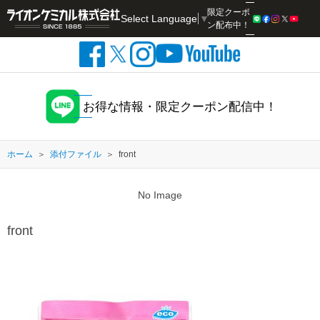
限定クーポ
Select Language
▼
検索
ン配布中！
お得な情報・限定クーポン配信中！
ホーム
添付ファイル
front
No Image
front