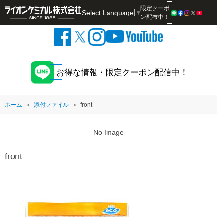
限定クーポ
Select Language
▼
検索
ン配布中！
お得な情報・限定クーポン配信中！
ホーム
添付ファイル
front
No Image
front