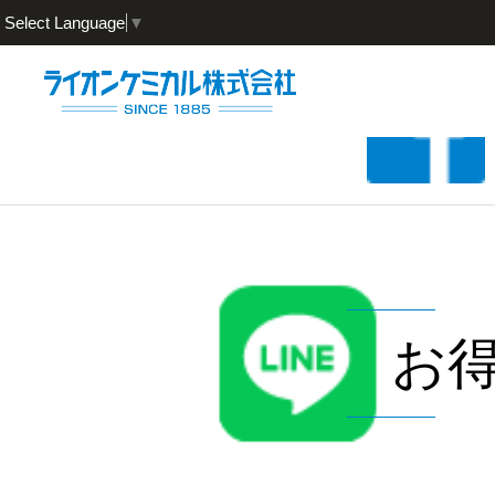
Select Language
▼
お