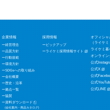
企業情報
採用情報
オフィシャ
（ライケミ
経営理念
ピックアップ
ライケミ暮
品質方針
ライケミ採用情報サイト
オンライン
行動規範
公式Instagr
環境方針
公式X
SDGsへの取り組み
公式Facebo
会社概要
公式YouTub
歴史・沿革
公式LINE
拠点一覧
協賛
資料ダウンロード
(会社案内・商品カタログ)