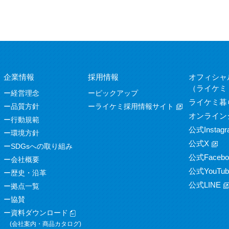
企業情報
採用情報
オフィシャ
（ライケミ
経営理念
ピックアップ
ライケミ暮
品質方針
ライケミ採用情報サイト
オンライン
行動規範
公式Instagr
環境方針
公式X
SDGsへの取り組み
公式Facebo
会社概要
公式YouTub
歴史・沿革
公式LINE
拠点一覧
協賛
資料ダウンロード
(会社案内・商品カタログ)