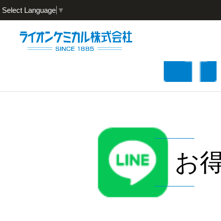
Select Language
▼
お