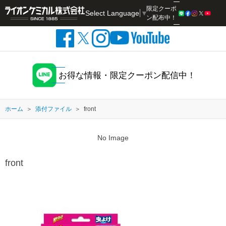
限定クーポ
Select Language
▼
検索
ン配布中！
お得な情報・限定クーポン配信中！
ホーム
添付ファイル
front
No Image
front