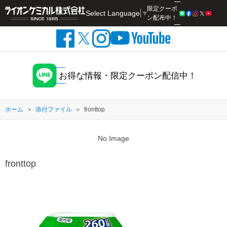
限定クーポ
Select Language
▼
検索
ン配布中！
お得な情報・限定クーポン配信中！
ホーム
添付ファイル
fronttop
No Image
fronttop