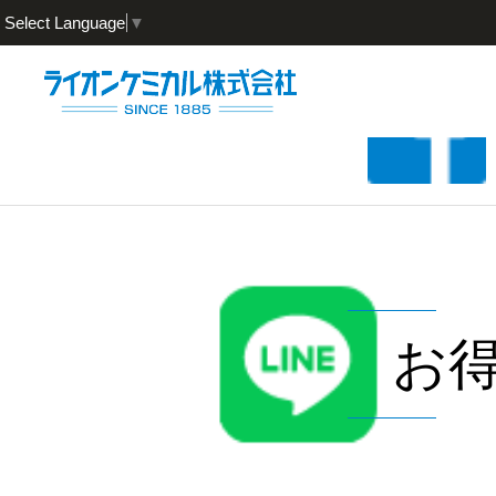
Select Language
▼
お