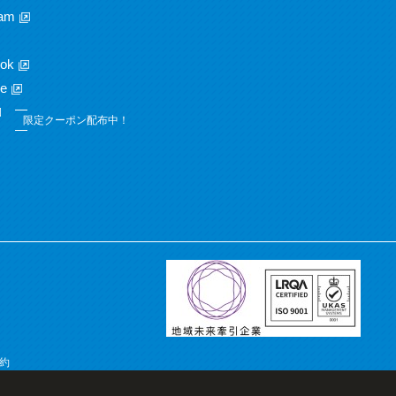
am
ok
e
限定クーポン配布中！
約