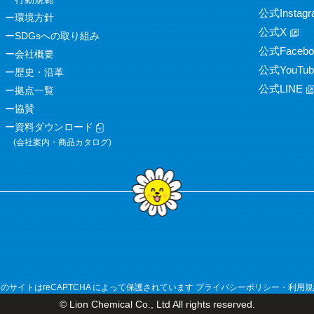
公式Instagr
環境方針
公式X
SDGsへの取り組み
公式Facebo
会社概要
公式YouTub
歴史・沿革
公式LINE
拠点一覧
協賛
資料ダウンロード
(会社案内・商品カタログ)
のサイトはreCAPTCHA によって保護されています
プライバシーポリシー
・
利用規
© Lion Chemical Co., Ltd All rights reserved.