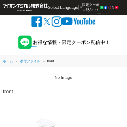
限定クーポ
Select Language
▼
検索
ン配布中！
お得な情報・限定クーポン配信中！
ホーム
添付ファイル
front
No Image
front