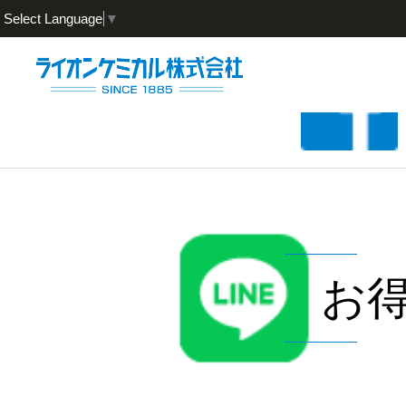
Select Language
▼
お