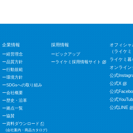
企業情報
採用情報
オフィシャ
（ライケミ
経営理念
ピックアップ
ライケミ暮
品質方針
ライケミ採用情報サイト
オンライン
行動規範
公式Instagr
環境方針
公式X
SDGsへの取り組み
公式Facebo
会社概要
公式YouTub
歴史・沿革
公式LINE
拠点一覧
協賛
資料ダウンロード
(会社案内・商品カタログ)