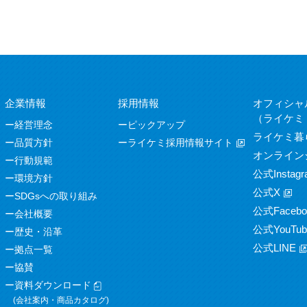
企業情報
採用情報
オフィシャ
（ライケミ
経営理念
ピックアップ
ライケミ暮
品質方針
ライケミ採用情報サイト
オンライン
行動規範
公式Instagr
環境方針
公式X
SDGsへの取り組み
公式Facebo
会社概要
公式YouTub
歴史・沿革
公式LINE
拠点一覧
協賛
資料ダウンロード
(会社案内・商品カタログ)