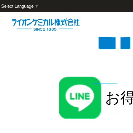
Select Language
▼
お