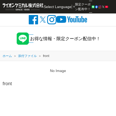
限定クーポ
Select Language
▼
検索
ン配布中！
お得な情報・限定クーポン配信中！
ホーム
添付ファイル
front
No Image
front