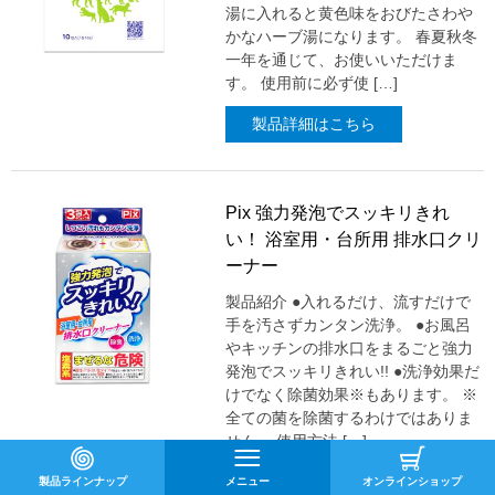
湯に入れると黄色味をおびたさわや
かなハーブ湯になります。 春夏秋冬
一年を通じて、お使いいただけま
す。 使用前に必ず使 […]
製品詳細はこちら
Pix 強力発泡でスッキリきれ
い！ 浴室用・台所用 排水口クリ
ーナー
製品紹介 ●入れるだけ、流すだけで
手を汚さずカンタン洗浄。 ●お風呂
やキッチンの排水口をまるごと強力
発泡でスッキリきれい!! ●洗浄効果だ
けでなく除菌効果※もあります。 ※
全ての菌を除菌するわけではありま
せん。 使用方法 […]
製品詳細はこちら
製品ラインナップ
メニュー
オンラインショップ