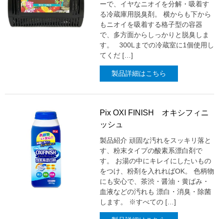
ーで、イヤなニオイを分解・吸着す
る冷蔵庫用脱臭剤。 横からも下から
もニオイを吸着する格子型の容器
で、多方面からしっかりと脱臭しま
す。 300Lまでの冷蔵室に1個使用し
てくだ […]
製品詳細はこちら
Pix OXI FINISH オキシフィニ
ッシュ
製品紹介 頑固な汚れをスッキリ落と
す、粉末タイプの酸素系漂白剤で
す。 お湯の中にキレイにしたいもの
をつけ、粉剤を入れればOK。 色柄物
にも安心で、茶渋・醤油・黄ばみ・
血液などの汚れも 漂白・消臭・除菌
します。 ※すべての […]