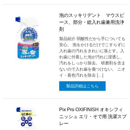
泡のスッキリデント マウスピ
ース、部分・総入れ歯兼用洗浄
剤
製品紹介 弱酸性だから手についても
安心。 泡をかけるだけでこすらずに
入れ歯の汚れをきれいに落とす。入
れ歯に付着した泡が汚れに浸透し、
汚れをしっかり除去。 研磨剤を含ま
ないので入れ歯を傷つけない。 ニオ
イ・着色汚れを除去 […]
製品詳細はこちら
Pix Pro OXIFINISH オキシフィ
ニッシュ エリ・そで用 洗濯スプ
レー