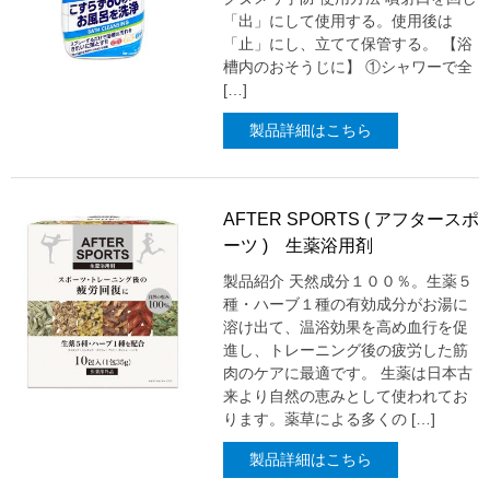
「出」にして使用する。使用後は
「止」にし、立てて保管する。 【浴
槽内のおそうじに】 ①シャワーで全
[…]
製品詳細はこちら
AFTER SPORTS ( アフタースポ
ーツ ) 生薬浴用剤
製品紹介 天然成分１００％。生薬５
種・ハーブ１種の有効成分がお湯に
溶け出て、温浴効果を高め血行を促
進し、トレーニング後の疲労した筋
肉のケアに最適です。 生薬は日本古
来より自然の恵みとして使われてお
ります。薬草による多くの […]
製品詳細はこちら