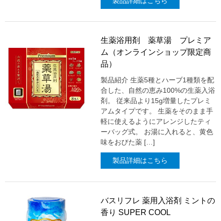
製品詳細はこちら
生薬浴用剤 薬草湯 プレミア
ム（オンラインショップ限定商
品）
製品紹介 生薬5種とハーブ1種類を配
合した、自然の恵み100%の生薬入浴
剤。 従来品より15g増量したプレミ
アムタイプです。 生薬をそのまま手
軽に使えるようにアレンジしたティ
ーバッグ式。 お湯に入れると、黄色
味をおびた薬 […]
製品詳細はこちら
バスリフレ 薬用入浴剤 ミントの
香り SUPER COOL