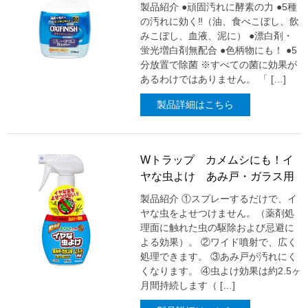
製品紹介 ●頑固汚れに酵素の力 ●5種
の汚れに効く‼（油、食べこぼし、飲
みこぼし、血液、泥に） ●漂白剤・
蛍光増白剤無配合 ●色柄物にも！ ●5
分放置で除菌 ※すべての菌に効果が
あるわけではありません。 「 […]
製品詳細はこちら
Wトラップ カメムシにも！イ
ヤな虫よけ あみ戸・ガラス用
製品紹介 ①スプレーするだけで、イ
ヤな虫をよせつけません。（薬剤処
理面に触れた虫の駆除および忌避に
よる効果）。 ②ワイド噴射で、広く
処理できます。 ③あみ戸が汚れにく
くなります。 ④虫よけ効果は約2.5ヶ
月間持続します（ […]