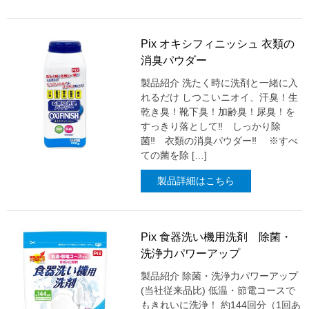
Pix オキシフィニッシュ 衣類の
消臭パウダー
製品紹介 洗たく時に洗剤と一緒に入
れるだけ しつこいニオイ、汗臭！生
乾き臭！靴下臭！加齢臭！尿臭！を
すっきり落として‼ しっかり除
菌‼ 衣類の消臭パウダー‼ ※すべ
ての菌を除 […]
製品詳細はこちら
Pix 食器洗い機用洗剤 除菌・
洗浄力パワーアップ
製品紹介 除菌・洗浄力パワーアップ
(当社従来品比) 低温・節電コースで
もきれいに洗浄！ 約144回分（1回あ