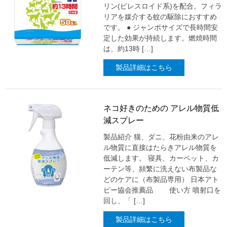
リン(ピレスロイド系)を配合。フィラ
リアを媒介する蚊の駆除におすすめ
です。 ● ジャンボサイズで長時間安
定した効果が持続します。燃焼時間
は、約13時 […]
製品詳細はこちら
ネコ好きのための アレル物質低
減スプレー
製品紹介 猫、ダニ、花粉由来のアレ
ル物質に直接はたらきアレル物質を
低減します。 寝具、カーペット、カ
ーテン等、頻繁に洗えない布製品な
どのケアに（布製品専用） 日本アト
ピー協会推薦品 使い方 噴射口を
回し、「 […]
製品詳細はこちら