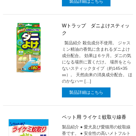
製品詳細はこちら
Wトラップ ダニよけスティッ
ク
製品紹介 殺虫成分不使用。 ジャス
ミン精油の香気に含まれるダニよけ
成分配合。 効果は６ケ月。ダニの気
になる場所に置くだけ。 場所をとら
ないスティックタイプ（約145×35
㎜）。 天然由来の消臭成分配合。 ほ
のかなハー […]
製品詳細はこちら
ペット用 ライケミ蚊取り線香
製品紹介 ● 愛犬及び愛猫用の蚊取線
香です。 ● 安全性の高いメトフルト