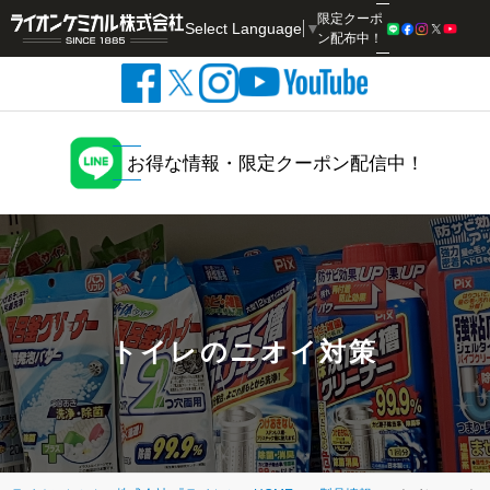
限定クーポ
Select Language
▼
検索
ン配布中！
お得な情報・限定クーポン配信中！
トイレのニオイ対策