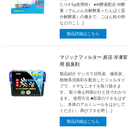
たり4.5g使用時） ●W酵素配合 W酵
素（でんぷん分解酵素＋たんぱく質
分解酵素）の働きで、ごはん粒や卵
などのこ […]
製品詳細はこちら
マジックフィルター 炭活 冷凍室
用 脱臭剤
製品紹介 ヤシガラ活性炭、備長炭、
植物系消臭剤を配合したジェルタイ
プで、イヤなニオイを取り除きま
す。 取り換え時期がひと目でわかり
ます。 使用方法 ■容器のフタをはず
し、本体のアルミシールをはがして
ください。再びフタを閉 […]
製品詳細はこちら