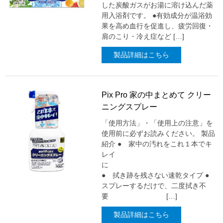
した炭酸ガスがお湯に溶け込んだ薬
用入浴剤です。 ●有効成分が温浴効
果を高め血行を促進し、疲労回復・
肩のこり・冷え症など […]
製品詳細はこちら
Pix Pro 家の中まとめて クリー
ニングスプレー
「使用方法」・「使用上の注意」を
使用前に必ずお読みください。 製品
紹介 ● 家中の汚れをこれ１本でキ
レイ
に
● 拭き跡を残さない速乾タイプ ●
スプレーするだけで、二度拭き不
要 […]
製品詳細はこちら