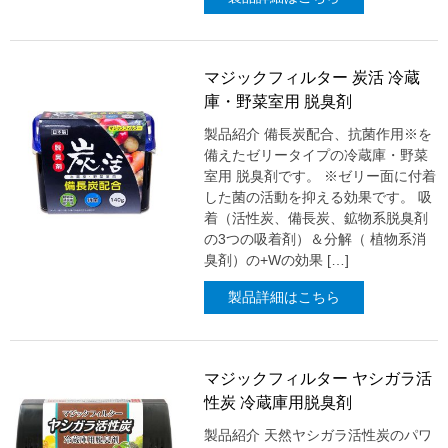
マジックフィルター 炭活 冷蔵
庫・野菜室用 脱臭剤
製品紹介 備長炭配合、抗菌作用※を
備えたゼリータイプの冷蔵庫・野菜
室用 脱臭剤です。 ※ゼリー面に付着
した菌の活動を抑える効果です。 吸
着（活性炭、備長炭、鉱物系脱臭剤
の3つの吸着剤）＆分解（ 植物系消
臭剤）の+Wの効果 […]
製品詳細はこちら
マジックフィルター ヤシガラ活
性炭 冷蔵庫用脱臭剤
製品紹介 天然ヤシガラ活性炭のパワ