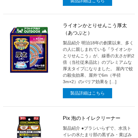
製品詳細はこちら
ライオンかとりせんこう厚太
（あつぶと）
製品紹介 明治18年の創業以来、多く
の人に親しまれている『ライオンか
とりせんこう』が、線香の太さが約2
倍（当社従来品比）のプレミアムな
厚太タイプになりました。 屋内で蚊
の殺虫効果、屋外で6m（半径
3m×2）のバリア効果を […]
製品詳細はこちら
Pix 泡のトイレクリーナー
製品紹介 ●ブラシいらずで、水洗ト
イレの水たまり部の黒ずみ・黄ばみ