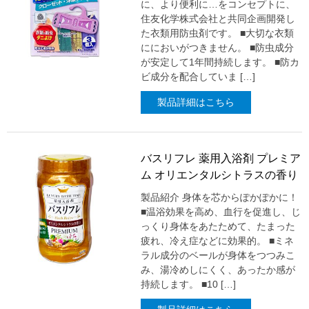
に、より便利に…をコンセプトに、
住友化学株式会社と共同企画開発し
た衣類用防虫剤です。 ■大切な衣類
ににおいがつきません。 ■防虫成分
が安定して1年間持続します。 ■防カ
ビ成分を配合していま […]
製品詳細はこちら
バスリフレ 薬用入浴剤 プレミア
ム オリエンタルシトラスの香り
製品紹介 身体を芯からぽかぽかに！
■温浴効果を高め、血行を促進し、じ
っくり身体をあたためて、たまった
疲れ、冷え症などに効果的。 ■ミネ
ラル成分のベールが身体をつつみこ
み、湯冷めしにくく、あったか感が
持続します。 ■10 […]