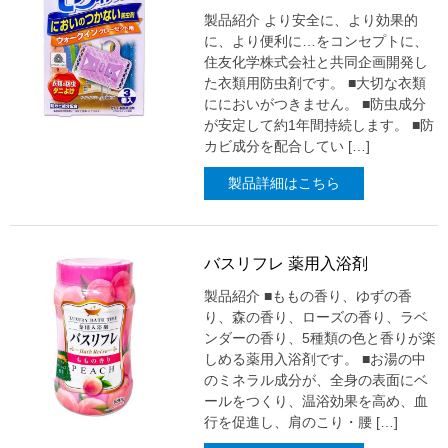
製品紹介 より安全に、より効果的
に、より便利に…をコンセプトに、
住友化学株式会社と共同企画開発し
た衣類用防虫剤です。 ■大切な衣類
ににおいがつきません。 ■防虫成分
が安定して約1年間持続します。 ■防
カビ成分を配合してい […]
製品詳細はこちら
バスリフレ 薬用入浴剤
製品紹介 ■ももの香り、ゆずの香
り、森の香り、ローズの香り、ラベ
ンダーの香り、5種類の色と香りが楽
しめる薬用入浴剤です。 ■お湯の中
のミネラル成分が、全身の表面にベ
ールをつくり、温浴効果を高め、血
行を促進し、肩のこり・腰 […]