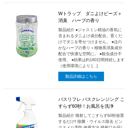
Wトラップ ダニよけビーズ＋
消臭 ハーブの香り
製品紹介 ●ジャスミン精油の香気に
含まれるダニよけ成分配合。置くだ
けでダニを寄せつけません。 ●ほの
かなハーブの香り＋植物系消臭成分
配合で快適な空間に。 ●殺虫成分不
使用。 ●効果は約180日間持続します
（使用環境により […]
製品詳細はこちら
バスリフレ バスクレンジング こ
すらず60秒！お風呂を洗浄
製品紹介 噴射してこすらず60秒放置
するだけ‼ 除菌・ウイルス除去 ピン
クヌメリ予防 使用方法 噴射口を回し