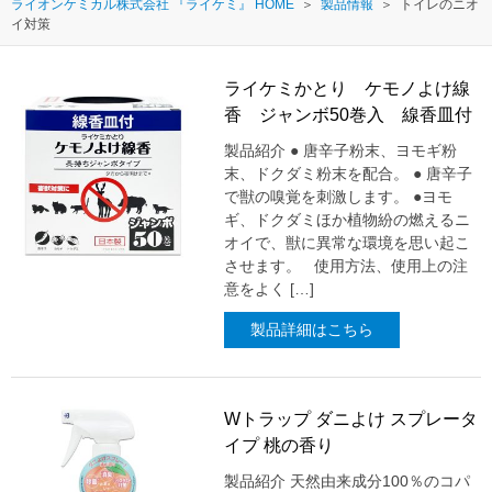
ライオンケミカル株式会社 『ライケミ』 HOME
製品情報
トイレのニオ
イ対策
ライケミかとり ケモノよけ線
香 ジャンボ50巻入 線香皿付
製品紹介 ● 唐辛子粉末、ヨモギ粉
末、ドクダミ粉末を配合。 ● 唐辛子
で獣の嗅覚を刺激します。 ●ヨモ
ギ、ドクダミほか植物紛の燃えるニ
オイで、獣に異常な環境を思い起こ
させます。 使用方法、使用上の注
意をよく […]
製品詳細はこちら
Wトラップ ダニよけ スプレータ
イプ 桃の香り
製品紹介 天然由来成分100％のコパ