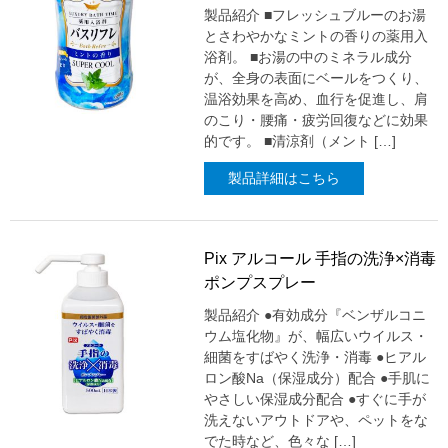
製品紹介 ■フレッシュブルーのお湯
とさわやかなミントの香りの薬用入
浴剤。 ■お湯の中のミネラル成分
が、全身の表面にベールをつくり、
温浴効果を高め、血行を促進し、肩
のこり・腰痛・疲労回復などに効果
的です。 ■清涼剤（メント […]
製品詳細はこちら
Pix アルコール 手指の洗浄×消毒
ポンプスプレー
製品紹介 ●有効成分『ベンザルコニ
ウム塩化物』が、幅広いウイルス・
細菌をすばやく洗浄・消毒 ●ヒアル
ロン酸Na（保湿成分）配合 ●手肌に
やさしい保湿成分配合 ●すぐに手が
洗えないアウトドアや、ペットをな
でた時など、色々な […]