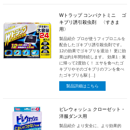
Wトラップ コンパクトミニ ゴ
キブリ誘引殺虫剤 〈すきま
用〉
製品紹介 プロが使うフィプロニルを
配合したゴキブリ誘引殺虫剤です。
12の効果でゴキブリを退治！ 更に効
果は約1年間持続します。 効果1：巣
に帰って2度効く！ エサを食べたゴ
キブリやそのゴキブリのフンを食べ
たゴキブリも駆 […]
製品詳細はこちら
ピレウォッシュ クローゼット・
洋服ダンス用
製品紹介 より安全に、より効果的