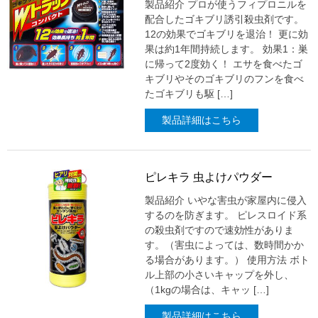
製品紹介 プロが使うフィプロニルを
配合したゴキブリ誘引殺虫剤です。
12の効果でゴキブリを退治！ 更に効
果は約1年間持続します。 効果1：巣
に帰って2度効く！ エサを食べたゴ
キブリやそのゴキブリのフンを食べ
たゴキブリも駆 […]
製品詳細はこちら
ピレキラ 虫よけパウダー
製品紹介 いやな害虫が家屋内に侵入
するのを防ぎます。 ピレスロイド系
の殺虫剤ですので速効性がありま
す。（害虫によっては、数時間かか
る場合があります。） 使用方法 ボト
ル上部の小さいキャップを外し、
（1kgの場合は、キャッ […]
製品詳細はこちら