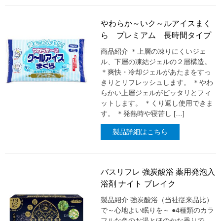
やわらか～いク～ルアイスまく
ら プレミアム 長時間タイプ
商品紹介 ＊上層の凍りにくいジェ
ル、下層の凍結ジェルの２層構造。
＊爽快・冷却ジェルがあたまをすっ
きりとリフレッシュします。 ＊やわ
らかい上層ジェルがピッタリとフィ
ットします。 ＊くり返し使用できま
す。 ＊発熱時や寝苦し […]
製品詳細はこちら
バスリフレ 強炭酸浴 薬用発泡入
浴剤 ナイト ブレイク
製品紹介 強炭酸浴（当社従来品比）
で～心地よい眠りを～ ●4種類のカラ
フルな色のお湯とほのかな香りで、