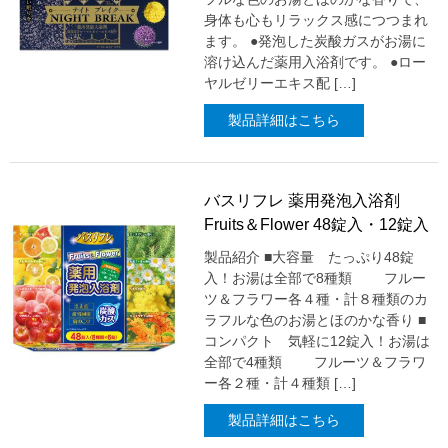
身体も心もリラックス感につつまれ
ます。 ●発泡した炭酸ガスがお湯に
溶け込んだ薬用入浴剤です。 ●ロー
ヤルゼリーエキス配 […]
製品詳細はこちら
バスリフレ 薬用発泡入浴剤
Fruits＆Flower 48錠入・12錠入
製品紹介 ■大容量 たっぷり48錠
入！お湯は全部で8種類 フルー
ツ＆フラワー各４種・計８種類のカ
ラフルな色のお湯とほのかな香り ■
コンパクト 気軽に12錠入！お湯は
全部で4種類 フルーツ＆フラワ
ー各２種・計４種類 […]
製品詳細はこちら