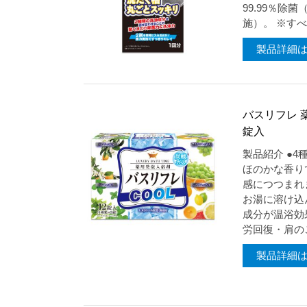
99.99％除
施）。 ※すべ
製品詳細
バスリフレ 薬
錠入
製品紹介 ●
ほのかな香り
感につつまれ
お湯に溶け込
成分が温浴効
労回復・肩のこ
製品詳細