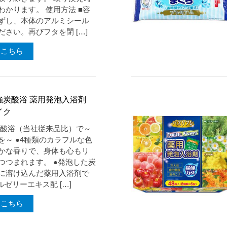
わかります。 使用方法 ■容
ずし、本体のアルミシール
さい。再びフタを閉 […]
はこちら
強炭酸浴 薬用発泡入浴剤
イク
炭酸浴（当社従来品比）で～
を～ ●4種類のカラフルな色
かな香りで、身体も心もリ
つつまれます。 ●発泡した炭
に溶け込んだ薬用入浴剤で
ルゼリーエキス配 […]
はこちら