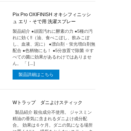
Pix Pro OXIFINISH オキシフィニッシ
ュ エリ・そで用 洗濯スプレー
製品紹介 ●頑固汚れに酵素の力 ●5種の汚
れに効く‼（油、食べこぼし、飲みこぼ
し、血液、泥に） ●漂白剤・蛍光増白剤無
配合 ●色柄物にも！ ●5分放置で除菌 ※す
べての菌に効果があるわけではありませ
ん。 「 […]
製品詳細はこちら
Wトラップ ダニよけスティック
製品紹介 殺虫成分不使用。 ジャスミン
精油の香気に含まれるダニよけ成分配
合。 効果は６ケ月。ダニの気になる場所