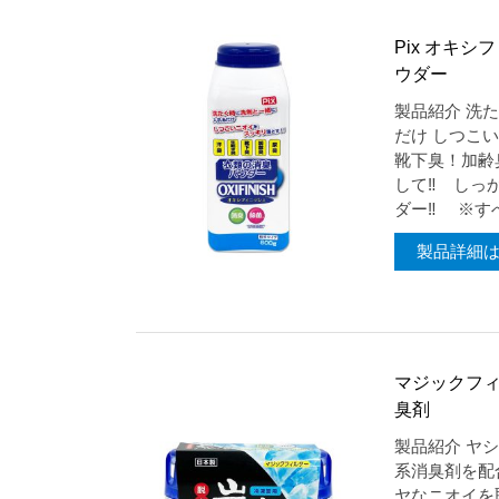
Pix オキ
ウダー
製品紹介 洗
だけ しつこ
靴下臭！加齢
して‼ しっ
ダー‼ ※すべ
製品詳細
マジックフィ
臭剤
製品紹介 ヤ
系消臭剤を配
ヤなニオイを