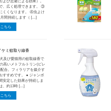
および忌避による効果）。
で、広く処理できます。 ③
にくくなります。 ④虫よけ
ヶ月間持続します（ […]
はこちら
イケミ蚊取り線香
 愛犬及び愛猫用の蚊取線香で
性の高いメトフルトリン(ピレ
を配合。フィラリアを媒介す
おすすめです。 ● ジャンボ
間安定した効果が持続しま
、約13時 […]
はこちら