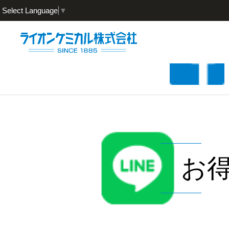
Select Language
▼
お