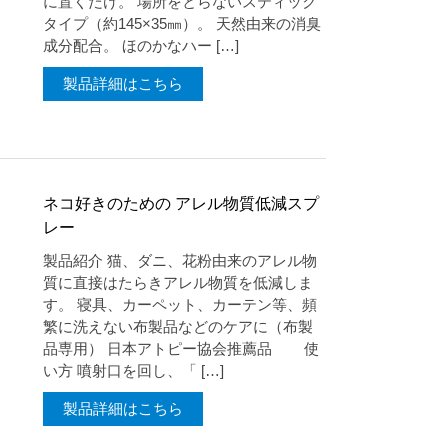
に置くだけ。 場所をとらないスティック
タイプ（約145×35㎜）。 天然由来の消臭
成分配合。 ほのかなハー […]
製品詳細はこちら
ネコ好きのための アレル物質低減スプ
レー
製品紹介 猫、ダニ、花粉由来のアレル物
質に直接はたらきアレル物質を低減しま
す。 寝具、カーペット、カーテン等、頻
繁に洗えない布製品などのケアに（布製
品専用） 日本アトピー協会推薦品 使
い方 噴射口を回し、「 […]
製品詳細はこちら