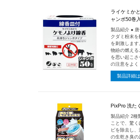
ライケミか
ャンボ50巻
製品紹介 ●
クダミ粉末を
を刺激します
物紛の燃える
を思い起こさ
の注意をよく [
製品詳細
PixPro 
製品紹介 2
ことで、驚く
ビを除去し、
の生乾き臭の