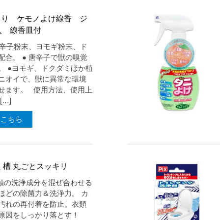
とり ケモノよけ線香 ジ
入 線香皿付
 唐辛子粉末、ヨモギ粉末、ド
配合。 ● 唐辛子で獣の嗅覚
。 ●ヨモギ、ドクダミほか植
ニオイで、獣に異常な環境
せます。 使用方法、使用上
…]
はこちら
洗たく槽 丸ごとスッキリ
種類の洗浄成分を混ぜ合わせる
ほどの除菌力＆洗浄力。 カ
汚れの再付着を防止。衣類
原因をしっかり落とす！