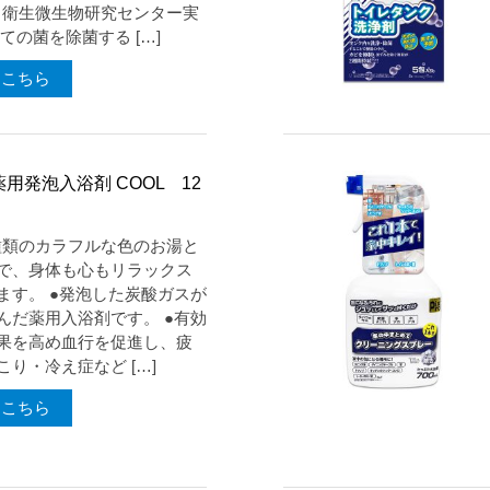
菌（衛生微生物研究センター実
ての菌を除菌する […]
はこちら
用発泡入浴剤 COOL 12
4種類のカラフルな色のお湯と
で、身体も心もリラックス
ます。 ●発泡した炭酸ガスが
んだ薬用入浴剤です。 ●有効
果を高め血行を促進し、疲
り・冷え症など […]
はこちら