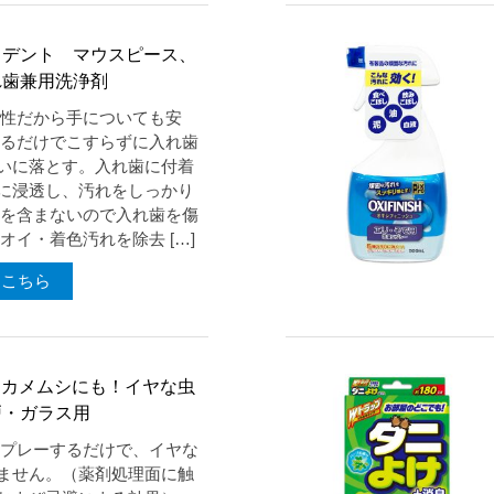
リデント マウスピース、
れ歯兼用洗浄剤
酸性だから手についても安
けるだけでこすらずに入れ歯
いに落とす。入れ歯に付着
に浸透し、汚れをしっかり
剤を含まないので入れ歯を傷
オイ・着色汚れを除去 […]
はこちら
 カメムシにも！イヤな虫
戸・ガラス用
スプレーするだけで、イヤな
ません。（薬剤処理面に触