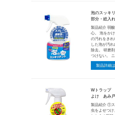
泡のスッキ
部分・総入
製品紹介 弱
心。 泡をか
の汚れをきれ
した泡が汚れ
除去。 研磨
つけない。 ニ
製品詳細
Wトラップ
よけ あみ
製品紹介 ①
虫をよせつけ