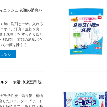
シフィニッシュ 衣類の消臭パ
たく時に洗剤と一緒に入れる
いニオイ、汗臭！生乾き臭！
臭！尿臭！を すっきり落と
かり除菌‼ 衣類の消臭パウ
ての菌を除 […]
はこちら
ルター 炭活 冷凍室用 脱
シガラ活性炭、備長炭、植物
合したジェルタイプで、イ
取り除きます。 取り換え時