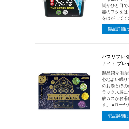
期がひと目で
器のフタをは
をはがしてくだ
製品詳細
バスリフレ 
ナイト ブレ
製品紹介 強
心地よい眠り
のお湯とほの
ラックス感に
酸ガスがお湯
す。 ●ローヤ
製品詳細