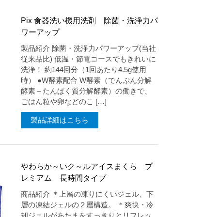
Pix 食器洗い機用洗剤 除菌・洗浄力パ
ワーアップ
製品紹介 除菌・洗浄力パワーアップ(当社
従来品比) 低温・節電コースでもきれいに
洗浄！ 約144回分（1回あたり4.5g使用
時） ●W酵素配合 W酵素（でんぷん分解
酵素＋たんぱく質分解酵素）の働きで、
ごはん粒や卵などのこ […]
製品詳細はこちら
やわらか～いク～ルアイスまくら プ
レミアム 長時間タイプ
商品紹介 ＊上層の凍りにくいジェル、下
層の凍結ジェルの２層構造。 ＊爽快・冷
却ジェルがあたまをすっきりとリフレッ