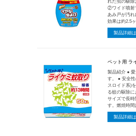
れた虫の駆除
②ワイド噴射
あみ戸が汚れ
効果は約2.5
製品詳細
ペット用 ラ
製品紹介 ●
す。 ● 安全
スロイド系)
る蚊の駆除に
サイズで長時
す。燃焼時間は
製品詳細