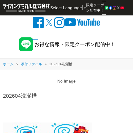
限定クーポ
Select Language
▼
検索
ン配布中！
お得な情報・限定クーポン配信中！
ホーム
添付ファイル
202604洗濯槽
No Image
202604洗濯槽