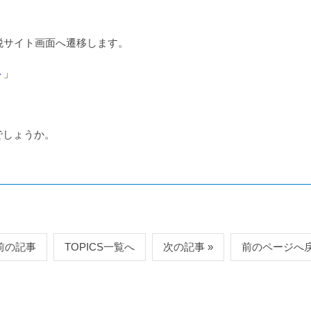
！
税サイト画面へ遷移します。
ト
」
でしょうか。
 前の記事
TOPICS一覧へ
次の記事 »
前のページへ