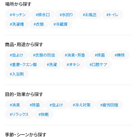
場所から探す
#キッチン
#排水口
#水回り
#お風呂
#トイレ
#洗濯槽
#衣類
#冷蔵庫
商品・用途から探す
#虫よけ
#衣類の防虫
#消臭・芳香
#除菌
#掃除
#重曹・クエン酸
#洗濯
#オキシ
#口腔ケア
#入浴剤
目的・効果から探す
#消臭
#除菌
#虫よけ
#冷え対策
#疲労回復
#リラックス
#快眠
季節・シーンから探す