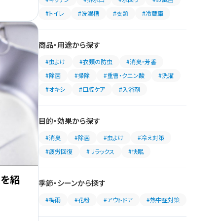
#トイレ
#洗濯槽
#衣類
#冷蔵庫
商品・用途から探す
#虫よけ
#衣類の防虫
#消臭・芳香
#除菌
#掃除
#重曹・クエン酸
#洗濯
#オキシ
#口腔ケア
#入浴剤
目的・効果から探す
#消臭
#除菌
#虫よけ
#冷え対策
#疲労回復
#リラックス
#快眠
順を紹
季節・シーンから探す
#梅雨
#花粉
#アウトドア
#熱中症対策