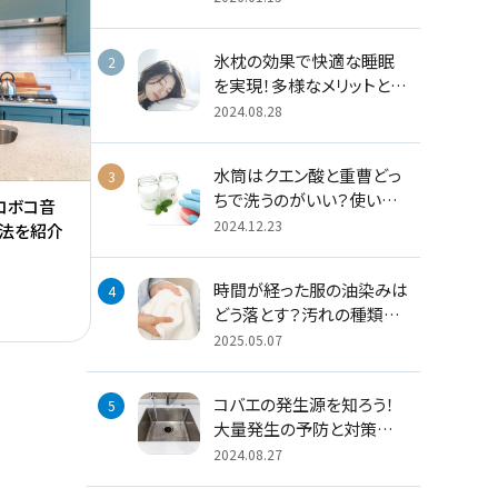
ントを紹介
氷枕の効果で快適な睡眠
を実現！多様なメリットと使
用する際の注意点
2024.08.28
水筒はクエン酸と重曹どっ
ちで洗うのがいい？使い分
コボコ音
けのポイントを解説
2024.12.23
法を紹介
時間が経った服の油染みは
どう落とす？汚れの種類や
応急処置なども紹介
2025.05.07
コバエの発生源を知ろう！
大量発生の予防と対策方
法
2024.08.27