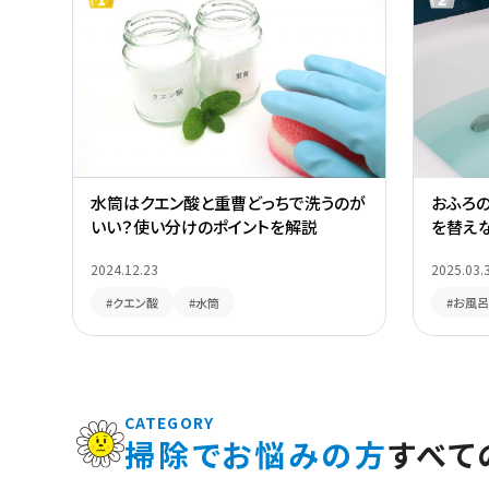
水筒はクエン酸と重曹どっちで洗うのが
おふろ
いい？使い分けのポイントを解説
を替え
2024.12.23
2025.03.
#クエン酸
#水筒
#お風呂
CATEGORY
掃除でお悩みの方
すべて