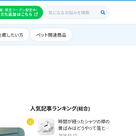
報・限定クーポン配信中！
友だち追加はこちら
を癒したい方
ペット関連商品
人気記事ランキング
(総合)
時間が経ったシャツの襟の
黄ばみはどうやって落と
す？対策や取り扱いのポイ
2026.01.15