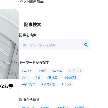
ペット関連商品
記事検索
記事を検索
キーワードから探す
#ニオイ
#カビ
#コバエ
#ゴキブリ
#ダニ
#蚊
#排水口
#衣類汚れ
#冷え対策
#疲労回復
#ペット
なお手
場所から探す
#キッチン
#排水口
#水回り
#お風呂