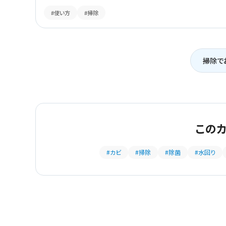
#使い方
#掃除
掃除で
この
#カビ
#掃除
#除菌
#水回り