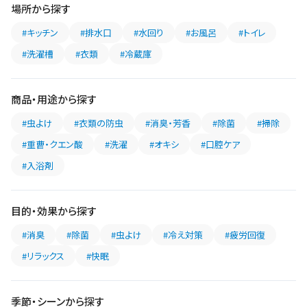
場所から探す
#キッチン
#排水口
#水回り
#お風呂
#トイレ
#洗濯槽
#衣類
#冷蔵庫
商品・用途から探す
#虫よけ
#衣類の防虫
#消臭・芳香
#除菌
#掃除
#重曹・クエン酸
#洗濯
#オキシ
#口腔ケア
#入浴剤
目的・効果から探す
#消臭
#除菌
#虫よけ
#冷え対策
#疲労回復
#リラックス
#快眠
季節・シーンから探す