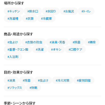
場所から探す
#キッチン
#排水口
#水回り
#お風呂
#トイレ
#洗濯槽
#衣類
#冷蔵庫
商品・用途から探す
#虫よけ
#衣類の防虫
#消臭・芳香
#除菌
#掃除
#重曹・クエン酸
#洗濯
#オキシ
#口腔ケア
#入浴剤
目的・効果から探す
#消臭
#除菌
#虫よけ
#冷え対策
#疲労回復
#リラックス
#快眠
季節・シーンから探す