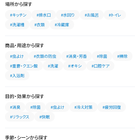
場所から探す
#キッチン
#排水口
#水回り
#お風呂
#トイレ
#洗濯槽
#衣類
#冷蔵庫
商品・用途から探す
#虫よけ
#衣類の防虫
#消臭・芳香
#除菌
#掃除
#重曹・クエン酸
#洗濯
#オキシ
#口腔ケア
#入浴剤
目的・効果から探す
#消臭
#除菌
#虫よけ
#冷え対策
#疲労回復
#リラックス
#快眠
季節・シーンから探す