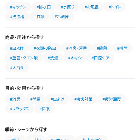
#キッチン
#排水口
#水回り
#お風呂
#トイレ
#洗濯槽
#衣類
#冷蔵庫
商品・用途から探す
#虫よけ
#衣類の防虫
#消臭・芳香
#除菌
#掃除
#重曹・クエン酸
#洗濯
#オキシ
#口腔ケア
#入浴剤
目的・効果から探す
#消臭
#除菌
#虫よけ
#冷え対策
#疲労回復
#リラックス
#快眠
季節・シーンから探す