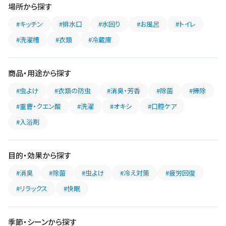
場所から探す
#キッチン
#排水口
#水回り
#お風呂
#トイレ
#洗濯槽
#衣類
#冷蔵庫
商品・用途から探す
#虫よけ
#衣類の防虫
#消臭・芳香
#除菌
#掃除
#重曹・クエン酸
#洗濯
#オキシ
#口腔ケア
#入浴剤
目的・効果から探す
#消臭
#除菌
#虫よけ
#冷え対策
#疲労回復
#リラックス
#快眠
季節・シーンから探す