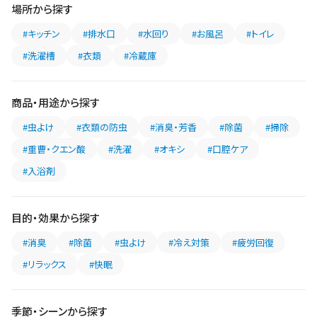
場所から探す
#キッチン
#排水口
#水回り
#お風呂
#トイレ
#洗濯槽
#衣類
#冷蔵庫
商品・用途から探す
#虫よけ
#衣類の防虫
#消臭・芳香
#除菌
#掃除
#重曹・クエン酸
#洗濯
#オキシ
#口腔ケア
#入浴剤
目的・効果から探す
#消臭
#除菌
#虫よけ
#冷え対策
#疲労回復
#リラックス
#快眠
季節・シーンから探す