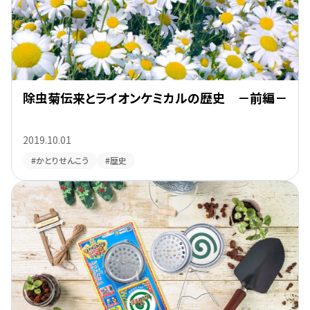
除虫菊伝来とライオンケミカルの歴史 －前編－
2019.10.01
#かとりせんこう
#歴史