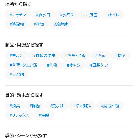
場所から探す
#キッチン
#排水口
#水回り
#お風呂
#トイレ
#洗濯槽
#衣類
#冷蔵庫
商品・用途から探す
#虫よけ
#衣類の防虫
#消臭・芳香
#除菌
#掃除
#重曹・クエン酸
#洗濯
#オキシ
#口腔ケア
#入浴剤
目的・効果から探す
#消臭
#除菌
#虫よけ
#冷え対策
#疲労回復
#リラックス
#快眠
季節・シーンから探す